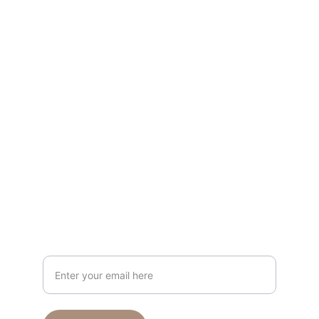
موضة
اكتشف مجموعات الملابس النسائية الأنيقة عبر 
الإنترنت.
تواصل
info@papilloncollection.com
+971 56 666 9426
ارسل لنا
Your Email Address