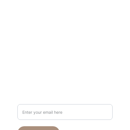
موضة
اكتشف مجموعات الملابس النسائية الأنيقة عبر 
الإنترنت.
تواصل
info@papilloncollection.com
+971 56 666 9426
ارسل لنا
Your Email Address