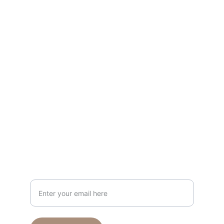
موضة
اكتشف مجموعات الملابس النسائية الأنيقة عبر 
الإنترنت.
تواصل
info@papilloncollection.com
+971 56 666 9426
ارسل لنا
Your Email Address